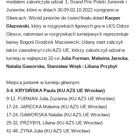
medalem zakończyła udział 1. Grand Prix Polski Juniorek i
Juniorów, które w dniach 30.09-02.10.2022 rozegrano w
Gliwicach. Wśród juniorów do ćwierćfinału dotarł
Kacper
Głazowski
, który w rozgrywkach ligowych gra w LKS Odrze
Głosce, natomiast w rozgrywkach turniejowych reprezentuje
barwy Bogorii Grodzisk Mazowiecki. Udany start zaliczyli
także zawodnicy/-czki AZS UE, którzy zakończyli udział w
turnieju w najlepszej 32-ce
Julia Furman
,
Malwina Jarecka
,
Natalia Gaworska
,
Stanisław Wnęk
i
Liliana Przybył
.
Miejsca juniorek w turnieju głównym:
3-4. KRYSIŃSKA Paula (KU AZS UE Wrocław)
9-12. FURMAN Julia Zuzanna (KU AZS UE Wrocław)
17-24. JARECKA Malwina (KU AZS UE Wrocław)
17-24. GAWORSKA Natalia (KU AZS UE Wrocław)
25-32. PRZYBYŁ Liliana (KU AZS UE Wrocław)
41-48. ZYNA Julia (KU AZS UE Wrocław)