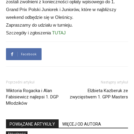
zostali zwolnieni z konieczności opłaty wpisowego do 1.
Grand Prix Polski Juniorek i Juniorów, które w najbliższy
weekend odbędzie się w Oleśnicy.
Zapraszamy do udziału w turnieju.
Szczegóły i zgłoszenia
TUTAJ
Facebook
Poprzedni artykuł
Następny artykuł
Wiktoria Rogacka i Alan
Elżbieta Kazberuk ze
Fabisiewicz najlepsi 1. DGP
zwycięstwem 1. GPP Masters
Młodzików
POWIĄZANE ARTYKUŁY
WIĘCEJ OD AUTORA
Aktualności